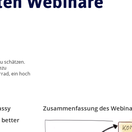
uten Webinare
u schätzen.
ezu
rrad, ein hoch
assy
Zusammenfassung des Webinar
 better