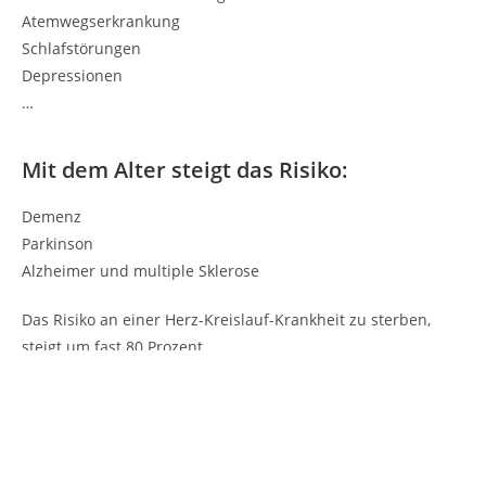
Atemwegserkrankung
Schlafstörungen
Depressionen
…
Mit dem Alter steigt das Risiko:
Demenz
Parkinson
Alzheimer und multiple Sklerose
Das Risiko an einer Herz-Kreislauf-Krankheit zu sterben,
steigt um fast 80 Prozent
Durchschnittlich lebt ein Mensch 7 Jahre
kürzer an viel befahrenen Straße.