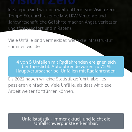
In Kempen sind wir noch weit entfernt von Vision Zero,
Tempo 50, durchrasende MIV, LKW-Verkehre und
.landwirtschaftliche Gefährte machen Angst, verletzen
und töten (sofort und in Raten).
Viele Unfälle sind vermeidbar, wenn die Infrastruktur
stimmen würde.
4 von 5 Unfällen mit Radfahrenden ereignen sich
bei Tageslicht. Autofahrende waren zu 75 %
Hauptverursacher bei Unfällen mit Radfahrenden.
Bis 2022 haben wir eine Statistik geführt, aber es
passieren einfach zu viele Unfälle, als dass wir diese
Arbeit weiter fortführen können.
Unfallstatistik - immer aktuell und leicht die
Unfallschwerpunkte erkennbar.