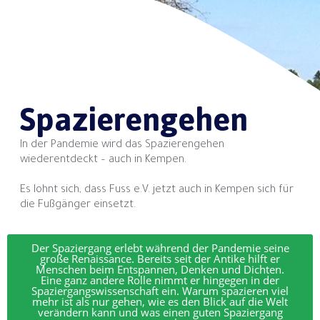
Spazierengehen
In der Pandemie wird das Spazierengehen
wiederentdeckt – auch in Kempen.
Es lohnt sich, dass Fuss e.V. jetzt auch in Kempen sich für
die Fußgänger einsetzt.
Der Spaziergang erlebt während der Pandemie seine
große Renaissance. Bereits seit der Antike hilft er
Menschen beim Entspannen, Denken und Dichten.
Eine ganz andere Rolle nimmt er hingegen in der
Spaziergangswissenschaft ein. Warum spazieren viel
mehr ist als nur gehen, wie es den Blick auf die Welt
verändern kann und was einen guten Spaziergang