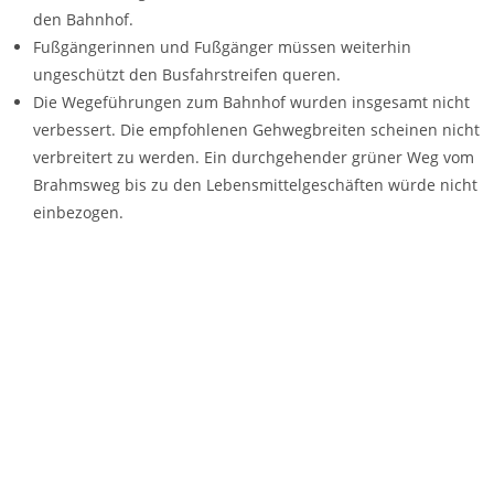
den Bahnhof.
Fußgängerinnen und Fußgänger müssen weiterhin
ungeschützt den Busfahrstreifen queren.
Die Wegeführungen zum Bahnhof wurden insgesamt nicht
verbessert. Die empfohlenen Gehwegbreiten scheinen nicht
verbreitert zu werden. Ein durchgehender grüner Weg vom
Brahmsweg bis zu den Lebensmittelgeschäften würde nicht
einbezogen.
Für Wartende entstehen keine qualitativen Verbesserungen
(s.u. Lebensqualität); weiterhin stehen Reisende am zugigen
Bahnhof ohne geschützten, attraktiven Aufenthaltsbereich
im Freien (Park).
Die Umwandlung der Thomasstraße in eine Fußgängerzone
– gegebenenfalls mit freigegebenem Radverkehr und/oder
Busverkehr – sollte ernsthaft geprüft werden. Ziel muss es
sein, sichere Querungen zu schaffen, Aufenthaltsqualität zu
erhöhen und die Erreichbarkeit des Bahnhofs für Fußgänger
deutlich zu verbessern.