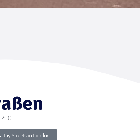
raßen
020))
lthy Streets in London