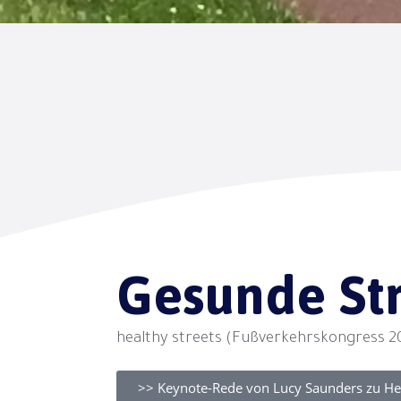
Gesunde St
healthy streets (Fußverkehrskongress 2
>> Keynote-Rede von Lucy Saunders zu Hea