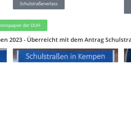
Schulstraßenerlass
tionspapier der DUH
en 2023 - Überreicht mit dem Antrag Schulstr