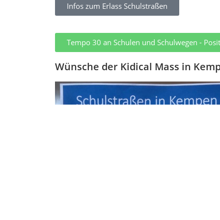
Infos zum Erlass Schulstraßen
Tempo 30 an Schulen und Schulwegen - Posi
Wünsche der Kidical Mass in Kemp