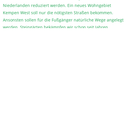
Niederlanden reduziert werden. Ein neues Wohngebiet
Kempen West soll nur die nötigsten Straßen bekommen.
Ansonsten sollen für die Fußgänger natürliche Wege angelegt
werden. Steingärten bekämpfen wir schon seit Jahren.
Fördert Ihr eine klimafreundliche Ernährung in Kantinen?
Definitiv.
Haben Sie ein Konzept für (Klima-)Geflüchtete
Eher ja.
Wichtigster Gesichtspunkt: Ehrliche Angebote für gelingende
Integration.