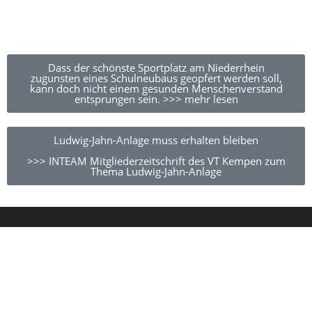
Dass der schönste Sportplatz am Niederrhein
zugunsten eines Schulneubaus geopfert werden soll,
kann doch nicht einem gesunden Menschenverstand
entsprungen sein. >>> mehr lesen
Ludwig-Jahn-Anlage muss erhalten bleiben
>>> INTEAM Mitgliederzeitschrift des VT Kempen zum
Thema Ludwig-Jahn-Anlage